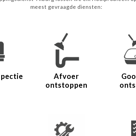
meest gevraagde diensten:
spectie
Afvoer
Goo
ontstoppen
ont