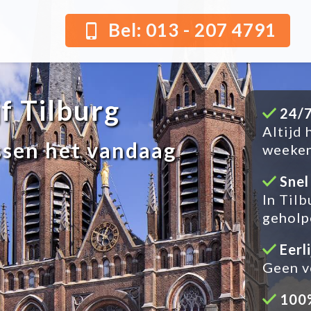
Bel: 013 - 207 4791
f Tilburg
24/7
Altijd 
ossen het vandaag
weeke
Snel
In Til
geholp
Eerl
Geen v
100