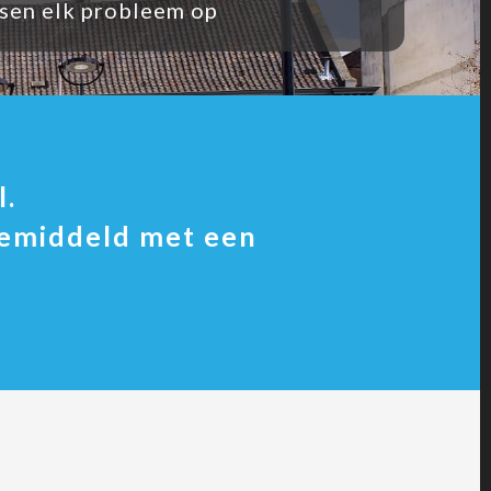
ssen elk probleem op
l.
gemiddeld met een