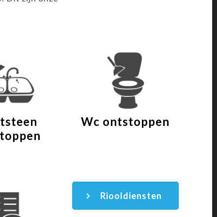
tsteen
Wc ontstoppen
stoppen
Riooldiensten