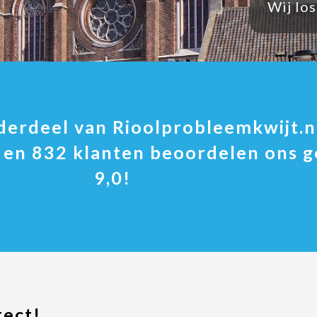
Wij lo
nderdeel van Rioolprobleemkwijt.n
n en 832 klanten beoordelen ons 
9,0!
rect!