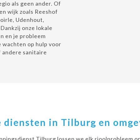
egio als geen ander. Of
een wijk zoals Reeshof
Goirle, Udenhout,
 Dankzij onze lokale
jn en je probleem
te wachten op hulp voor
 andere sanitaire
 diensten in Tilburg en omge
ppingsdienst Tilburg lossen we elk rioolprobleem op