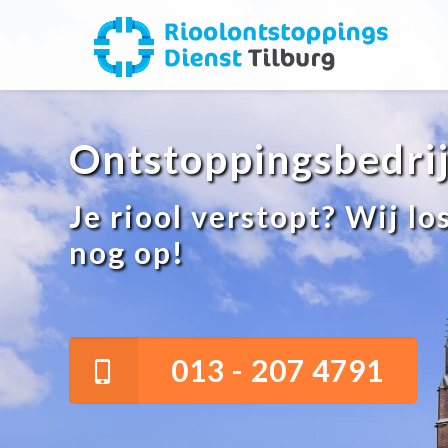
Ontstoppingsbedrij
Je riool verstopt? Wij l
nog op!
013 - 207 4791