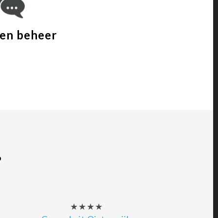
 en beheer
?
★★★★