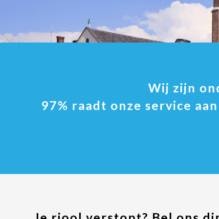
Wij zijn o
97% raadt onze service aa
Je riool verstopt? Bel ons di