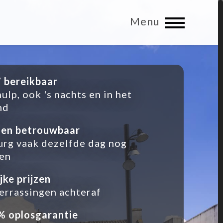
Menu
 bereikbaar
hulp, ook 's nachts en in het
nd
 en betrouwbaar
burg vaak dezelfde dag nog
en
ijke prijzen
errassingen achteraf
% oplosgarantie